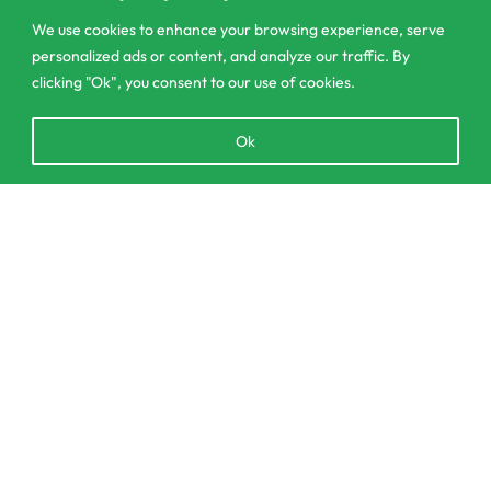
contact@csagrolk.com
We use cookies to enhance your browsing experience, serve
011 2 841 996
personalized ads or content, and analyze our traffic. By
clicking "Ok", you consent to our use of cookies.
Home
Open
Ok
Calculator
chaty
Delivery and Returns Policy
Order Tracking
Privacy Policy
© CS Agro 2026. All rights reserved.