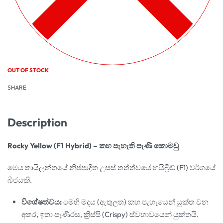
OUT OF STOCK
SHARE
Description
Rocky Yellow (F1 Hybrid) – කහ පැහැති පැණි කොමඩු
මෙය තායිලන්තයේ නිෂ්පාදිත උසස් තත්ත්වයේ හයිබ්‍රිඩ් (F1) වර්ගයේ
බීජයකි.
විශේෂත්වය:
මෙහි මදය (ඇතුලත) කහ පැහැයෙන් යුක්ත වන
අතර, ඉතා පැණිරස, ක්‍රිස්පි (Crispy) ස්වභාවයෙන් යුක්තයි.