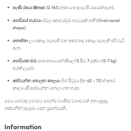
පැණි රසය (Brix):
12-14% (ඉතා හොඳ පැණි රසයක් ඇත).
ගෙඩියේ හැඩය:
ඕවලාකාර රවුම් හැඩයක් ගනී (Oval round
shape).
පොත්ත:
ලා කොළ පැහැති වන අතර තද කොළ පැහැති ඉරි වැටී
ඇත.
ගෙඩියක බර:
සාමාන්‍යයෙන් කිලෝ 5 සිට 7 දක්වා (5-7 kg)
බරක් ලැබේ.
අස්වැන්න නෙලන කාලය:
බීජ සිටුවා දින 62 – 70 ත් අතර
කාලයේදී අස්වැන්න නෙලා ගත හැක.
මෙය ගෙවතු වගාවට මෙන්ම වාණිජ වගාවටත් ඉතා සුදුසු,
ඉක්මනින් පලදාව දෙන ප්‍රභේදයකි.
Information