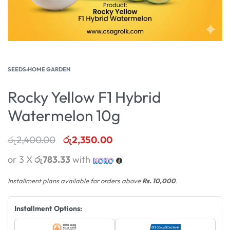
SEEDS
›
HOME GARDEN
Rocky Yellow F1 Hybrid
Watermelon 10g
රු
2,400.00
රු
2,350.00
or 3 X
රු783.33
with
Installment plans available for orders above
Rs. 10,000
.
Installment Options: