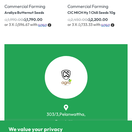
Commercial Farming
Commercial Farming
Araliya Butternut Seeds
CIC MICH Hy 1 Chili Seeds 10g
රු
1,990.00
රු
1,790.00
රු
2,450.00
රු
2,200.00
or 3 X
රු596.67
with
or 3 X
රු733.33
with
303/3,Pelanwattha,
Pannipitiya
We value your privacy