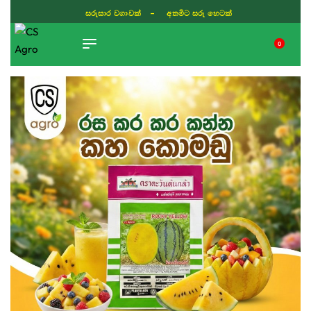
සරුසාර වගාවක් - අතමිට සරු හෙටක්
0
TIKTOK