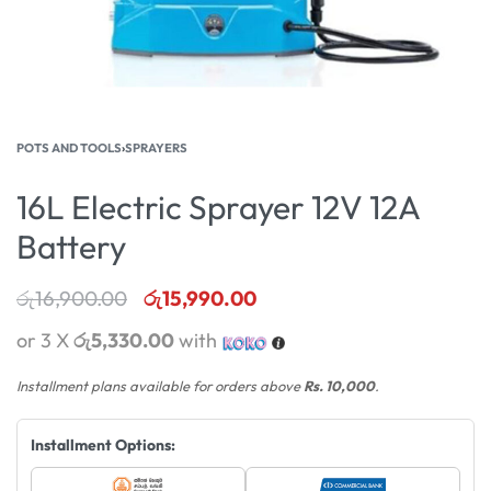
POTS AND TOOLS
›
SPRAYERS
16L Electric Sprayer 12V 12A
Battery
රු
16,900.00
රු
15,990.00
or 3 X
රු5,330.00
with
Installment plans available for orders above
Rs. 10,000
.
Installment Options: