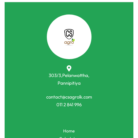
303/3,Pelanwattha,
Pannipitiya
contact@csagrolk.com
011 2 841 996
Home