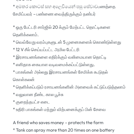
* අමතර කොටස් සහ අලෙවියෙන් පසු සේවාවபணத்தை
சேமிப்பவர் – பண்ணை வைத்திருக்கும் நண்பர்
* ஒரு பேட்டரி சார்ஜில் 20 க்கும் மேற்பட்ட தொட்டிகளை
தெளிக்கலாம்.
* வெவ்வேறு வரம்புகளுடன் 5 முனைகளைக் கொண்டுள்ளது
* 12 V சீல் செய்யப்பட்ட அமில பேட்டரி
* இரசாயனங்களை எதிர்க்கும் வலிமையான தொட்டி
* எளிதாக கையாள வடிவமைக்கப்பட்டுள்ளது.
* பாகங்கள் அல்லது இரசாயனங்கள் சேமிக்க கூடுதல்
கொள்கலன்
* தெளிக்கப்படும் ரசாயனங்களின் அளவைக் கட்டுப்படுத்தலாம்
* வலுவான நீண்ட கால பூச்சு
* குறைந்தபட்ச எடை
* உதிரி பாகங்கள் மற்றும் விற்பனைக்குப் பின் சேவை
A friend who saves money – protects the farm
* Tank can spray more than 20 times on one battery