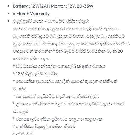
Battery : 12V/12AH Mortor : 12V, 20-35W
6 Month Warrenty
මුදල් ඉතිරි කරන – ගොවිබිම රකින මිතුරා
ඉන්ධන සදහා විශාල මුදලක් නොගෙවා ඉදිරියේදී ඇතිවන
බලශක්ති අර්බුදයට ඔබ සූදානම් වන්න, විකල්ප බලශක්තියට
හුරුවන්න. ගොවිපොළේ කටයුතු වෙහෙසක් නැතිව ඉක්මණින්
පහසුවෙන් කරගන්න* එක් බැටරි චාර්ජ් වාරයකින් ටැංකි 20
කට වඩා ඉසිය හැක.
* විවිධ පරාසයන් සහිත නොසල් 5 ක් අන්තර්ගතය
* 12 V සීල් ඇසිඩ් බැටරිය
* රසායනික ද්‍රව්‍යයන්ට හොදින් ඔරොත්තු දෙන ශක්තිමත්
ටැංකිය
* පහසුවෙන් හැසිරවිය හැකි ලෙස නිමවා ඇත.
* උපාංග හෝ රසායනික ද්‍රව්‍ය ගබඩා කර තැබීමට ඇති අමතර
බහාලුම
* රසායන ද්‍රව්‍ය ඉසින ප්‍රමාණය පාලනය කළ හැක
* ශක්තිමත් දිගුකල් පවතින නිමාව
* අවම බර