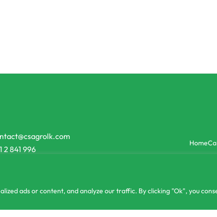
tilizer
Inorganic Fertilizer
tel Fertilizer NPK
Oasis Rosiar Orchid Extra Fert
.00
රු
495.00
රු
475.00
or 3 X
රු250.00
with
or 3 X
රු158.33
w
-4% OFF
ntact@csagrolk.com
Home
Ca
1 2 841 996
zed ads or content, and analyze our traffic. By clicking "Ok", you conse
or 3 X