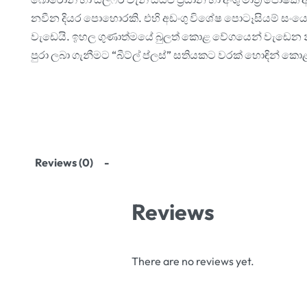
නවීන දියර පොහොරකි. එහි අඩංගු විශේෂ පොටෑසියම් සංයෝ
වැඩෙයි. ඉහල ගුණාත්මයේ බුලත් කොළ වේගයෙන් වැඩෙන නිසා
පුරා ලබා ගැනීමට “බීට්ල් ප්ලස්” සතියකට වරක් හොඳින් 
Reviews (0)
Reviews
There are no reviews yet.