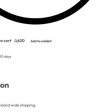
o cart
Add to wishlist
 10 days
ion
island wide shipping.