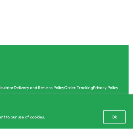
Hormones
Inorganic Fertilizer
ilizer 120g
Barrix Plantcharger 100ml
රු
1,290.00
රු
1,099.00
ith
or 3 X
රු366.33
with
-15% OFF
lculator
Delivery and Returns Policy
Order Tracking
Privacy Policy
Open
nt to our use of cookies.
Ok
chaty