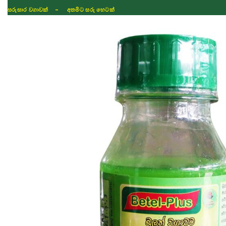
සරුසාර වගාවක් - අතමිට සරු හෙටක්
Shop
Fertilizer
Seeds
TIKTOK