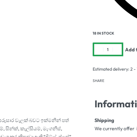
18 IN STOCK
Add t
Estimated delivery:
2 -
SHARE
Informat
 සරුසාර වැලක් බවට ඉක්මනින් පත්
Shipping
, සින්ක්, කැල්සියම්, මැංගනීස්,
We currently offer 
ඩංගු කර නිපදවා ඇති “බීට්ල්-ප්ලස්”