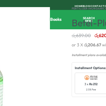
HOME
BLOG
CONTACT
FERTILIZER
›
INORGANIC 
SEARCH
Tools
Horticulture
Agri Books
Betel-Pl
HERE
රු
639.00
රු
62
or 3 X
රු206.67
w
Installment plans availa
Installment Options:
3 x
Rs 212
2.5% Fee