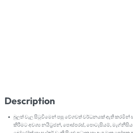
Description
බුලත් වැල සිටුවීමෙන් පසු වේගවත් වර්ධනයක් ඇති කරමින්
කිරීමට අවශ්‍ය නයිට්‍රජන්, පොස්පරස්, පොටෑසියම්, මැග්නීසියම්
බෝරෝන් හා සල්ෆර් වැනි සියළු ප්‍රධාන හා අංශු මාත්‍ර පෝෂක අ