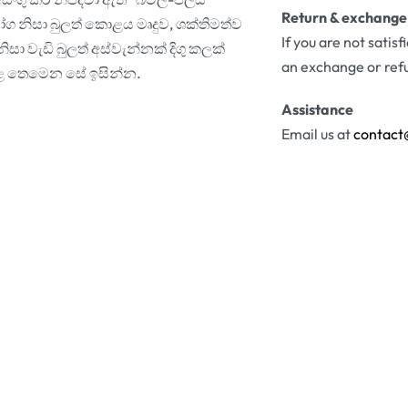
Return & exchange
ග නිසා බුලත් කොළය මෘදුව, ශක්තිමත්ව
If you are not satis
 වැඩි බුලත් අස්වැන්නක් දිගු කලක්
an exchange or ref
කොළ තෙමෙන සේ ඉසින්න.
Assistance
Email us at
contact