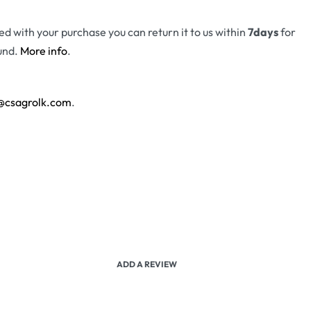
fied with your purchase you can return it to us within
7days
for
und.
More info
.
@csagrolk.com
.
ADD A REVIEW