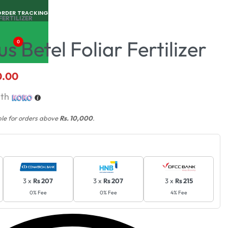
ORDER TRACKING
FERTILIZER
us Betel Foliar Fertilizer
0
0.00
ith
ble for orders above
Rs. 10,000
.
3 x
Rs 207
3 x
Rs 207
3 x
Rs 215
0% Fee
0% Fee
4% Fee