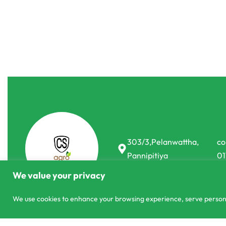
Inorganic Fertilizer
Inorganic Fer
NR Agri NovaTec Nmax Fertilizer 25kg N
Baurs No15 Be
Max
රු
875.00
රු
750
රු
18,750.00
රු
17,990.00
-14% OFF
or 3 X
රු5,996.67
with
-4% OFF
303/3,Pelanwattha,
co
Pannipitiya
01
We value your privacy
We use cookies to enhance your browsing experience, serve personali