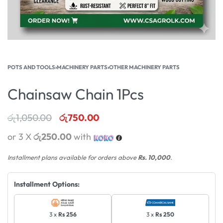
POTS AND TOOLS
›
MACHINERY PARTS
›
OTHER MACHINERY PARTS
Chainsaw Chain 1Pcs
රු
1,050.00
රු
750.00
or 3 X
රු250.00
with
Installment plans available for orders above
Rs. 10,000
.
Installment Options:
3 x
Rs 256
3 x
Rs 250