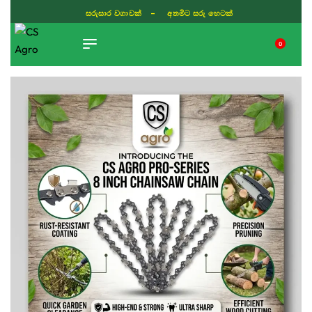
සරුසාර වගාවක් - අතමිට සරු හෙටක්
0
TIKTOK