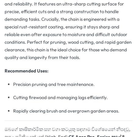
and reliability. It features an ultra-sharp cutting surface for
precise, efficient cuts and a strong construction to handle
demanding tasks. Crucially, the chain is engineered with a
special rust-resistant coating, ensuring it stays sharp and
reliable even after exposure to moisture and difficult outdoor
conditions. Perfect for pruning, wood cutting, and rapid garden
clearance, this chain is the ideal choice for those who demand
quality and longevity from their tools.
Recommended Uses:
Precision pruning and tree maintenance.
Cutting firewood and managing logs efficiently.
Rapidly clearing brush and overgrown garden areas.
ඔබගේ කෘෂිකාර්මික සහ වගා කටයුතු සඳහාම විශේෂයෙන් නිපදවූ,
ඉහළ ප්‍රමිතියෙන් යුත් (High-End)
CS Agro Pro-Series අඟල් 8