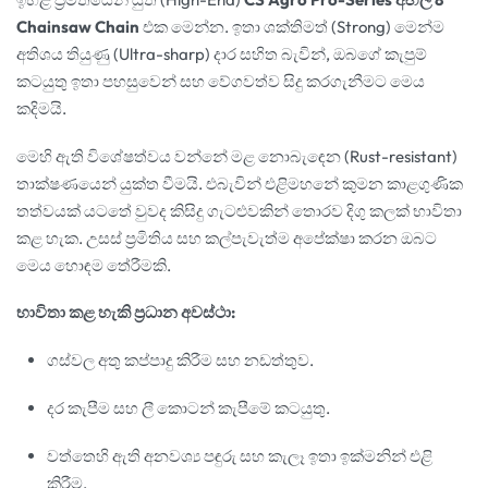
Chainsaw Chain
එක මෙන්න. ඉතා ශක්තිමත් (Strong) මෙන්ම
අතිශය තියුණු (Ultra-sharp) දාර සහිත බැවින්, ඔබගේ කැපුම්
කටයුතු ඉතා පහසුවෙන් සහ වේගවත්ව සිදු කරගැනීමට මෙය
කදිමයි.
මෙහි ඇති විශේෂත්වය වන්නේ මළ නොබැඳෙන (Rust-resistant)
තාක්ෂණයෙන් යුක්ත වීමයි. එබැවින් එළිමහනේ කුමන කාළගුණික
තත්වයක් යටතේ වුවද කිසිදු ගැටළුවකින් තොරව දිගු කලක් භාවිතා
කළ හැක. උසස් ප්‍රමිතිය සහ කල්පැවැත්ම අපේක්ෂා කරන ඔබට
මෙය හොඳම තේරීමකි.
භාවිතා කළ හැකි ප්‍රධාන අවස්ථා:
ගස්වල අතු කප්පාදු කිරීම සහ නඩත්තුව.
දර කැපීම සහ ලී කොටන් කැපීමේ කටයුතු.
වත්තෙහි ඇති අනවශ්‍ය පඳුරු සහ කැලෑ ඉතා ඉක්මනින් එළි
කිරීම.