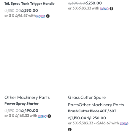
රු
300.00
රු
250.00
16L Spray Tank Trigger Handle
or 3 X
රු83.33
with
රු
350.00
රු
290.00
or 3 X
රු96.67
with
-17% OFF
-31% OFF
Other Machinery Parts
Grass Cutter Spare
Power Spray Starter
Parts
Other Machinery Parts
රු
590.00
රු
490.00
Brush Cutter Blade 40T / 60T
or 3 X
රු163.33
with
රු
1,150.00
රු
1,250.00
or 3 X
රු383.33 - රු416.67
with