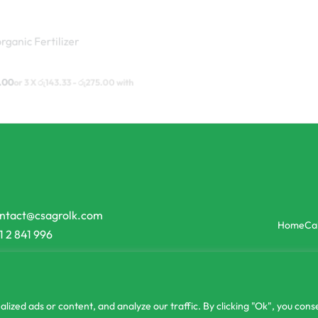
rganic Fertilizer
Inorganic Fertilizer
Combi One Ready Mix Fertiliz
.00
රු
550.00
රු
525.00
or 3 X
රු175.00
 රු275.00
with
-6% OFF
-5% OFF
ntact@csagrolk.com
Home
Ca
1 2 841 996
zed ads or content, and analyze our traffic. By clicking "Ok", you conse