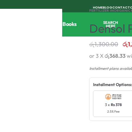
HOME
BLOG
CONTACT
FERTILIZER
›
INORGANIC 
SEARCH
Tools
Horticulture
Agri Books
Densol 
HERE
රු
1,300.00
රු
1
or 3 X
රු368.33
wi
Installment plans availa
Installment Options:
3 x
Rs 378
2.5% Fee