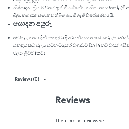
නිෂ්පාදන ක්‍රියාවලියේ ඇති විශේෂත්වය නිසා ඩෙන්සෝල්හි ඇත
බිඳුවකම එක සමානව තිබීම මෙහි ඇති විශේෂත්වයයි.
යොදන අයුරු
බෝතලය හොඳින් සොලවා දියරයක් වන තෙක් කවලම් කරන්න. මිල
යන්ත්‍රයකට ජලය සමඟ මිශ්‍රකර වගාවට දින 14කට වරක් ඉසින්න
ජලය ලීටර් 1කට)
Reviews (0)
Reviews
There are no reviews yet.