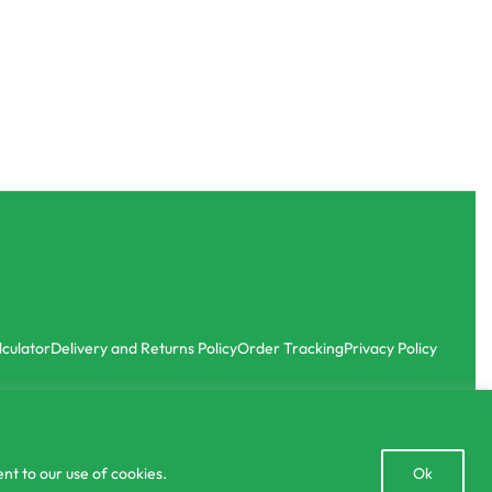
Inorganic Fertilizer
er
Manna Plus Liquid Fertilizer
රු
639.00
රු
575.00
with
or 3 X
රු191.67
with
-10% OFF
lculator
Delivery and Returns Policy
Order Tracking
Privacy Policy
Open
nt to our use of cookies.
Ok