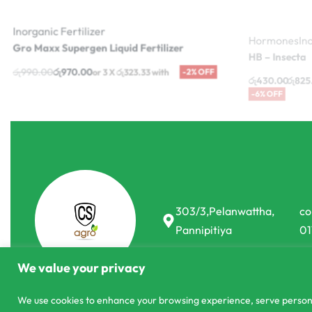
Inorganic Fertilizer
Hormones
Ino
Gro Maxx Supergen Liquid Fertilizer
HB – Insecta
රු
430.00
රු
825
රු
990.00
රු
970.00
or 3 X
රු323.33
with
or 3 X
රු143.33 -
-2% OFF
303/3,Pelanwattha,
co
Pannipitiya
01
We value your privacy
We use cookies to enhance your browsing experience, serve personali