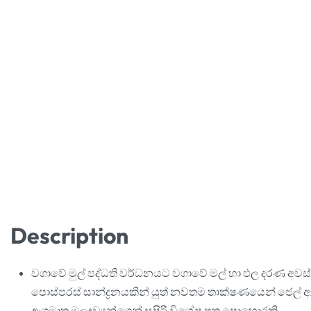
Description
වගාවේ මුල් පද්ධති වර්ධනයට වගාවේ මල් හා ඵල දරණ අවස
පොස්පරස් සාන්ද්‍රනයකින් යුත් නවතම තාක්ෂණයෙන් ජෙල් ආ
අංශුමාත්‍ර මූලද්‍රව්‍යන්ගෙන් සපිරි විශේෂ පත්‍ර පොහොරකි.