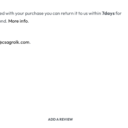
fied with your purchase you can return it to us within
7days
for
und.
More info
.
@csagrolk.com
.
ADD A REVIEW