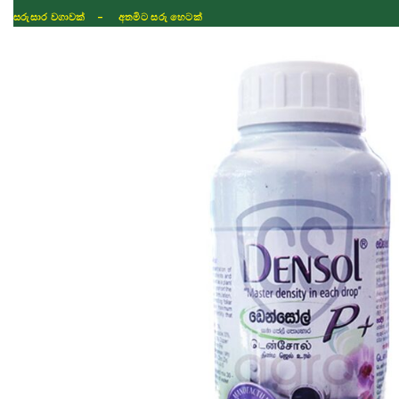
සරුසාර වගාවක් - අතමිට සරු හෙටක්
Shop
Fertilizer
Seeds
TIKTOK