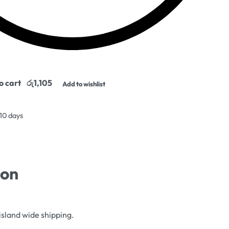
o cart
Add to wishlist
 10 days
ion
island wide shipping.