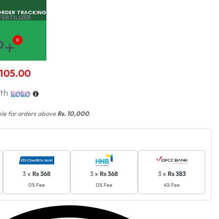
ORDER TRACKING
FERTILIZER
P+
0
,105.00
th
ble for orders above
Rs. 10,000
.
3 x
Rs 368
3 x
Rs 368
3 x
Rs 383
0% Fee
0% Fee
4% Fee