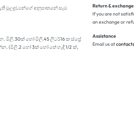
Return & exchange
ි මූලද්‍රව්‍යන්ගේ අනුපාතයන් සෑම
If you are not satis
an exchange or ref
Assistance
ි.30ක් හෝ මිලි.45 ලීටර්16 ක ස්ප්‍රේ
Email us at
contact
. (මිලි.2 හෝ 3ක් හෝ තේ හැඳි 1/2 ක්,