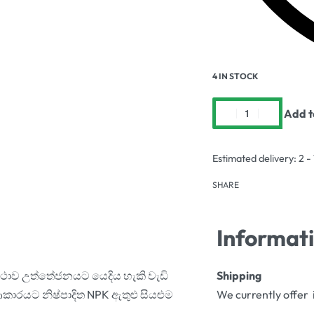
4 IN STOCK
Add t
Estimated delivery:
2 -
SHARE
Informat
්ථාව උත්තේජනයට යෙදිය හැකි වැඩි
Shipping
කාරයට නිෂ්පාදිත NPK ඇතුළු සියළුම
We currently offer 