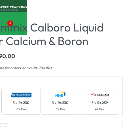
ORDER TRACKING
FERTILIZER
Immix Calboro Liquid
0
er Calcium & Boron
290.00
ble for orders above
Rs. 10,000
.
3 x
Rs 230
3 x
Rs 230
3 x
Rs 239
0% Fee
0% Fee
4% Fee