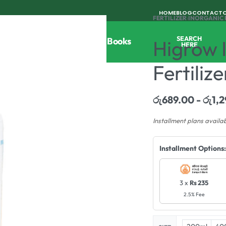
HOME
BLOG
CONTACT
FERTILIZER
›
INORGANIC 
SEARCH
Tools
Horticulture
Agri Books
Higrow 
HERE
Fertiliz
රු
689.00
රු
1,
Installment plans availa
Installment Options:
3 x
Rs 235
2.5% Fee