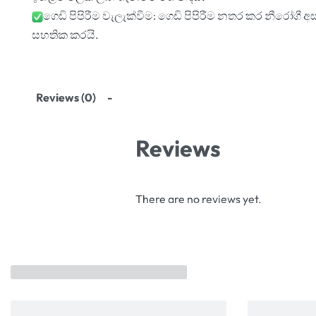
ගෙඩි පිපිරීම වැලැක්වීම: ගෙඩි පිපිරීම නතර කර නීරෝගී අ
සහතික කරයි.
Reviews (0)
Reviews
There are no reviews yet.
Related products