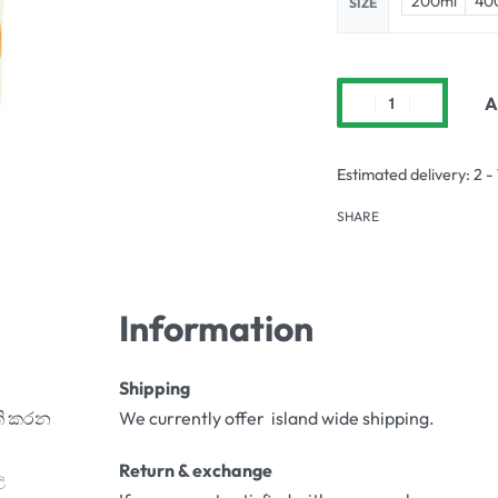
200ml
40
SIZE
A
Estimated delivery:
2 -
SHARE
Information
Shipping
ති කරන
We currently offer island wide shipping.
Return & exchange
ල