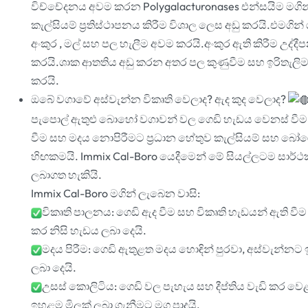
විච්චේදනය අවම කරන Polygalacturonases එන්සයිම මගින
කැල්සියම් ප්‍රතිස්ථාපනය කිරීම විශාල ලෙස අඩු කරයි.එමගින
අංකුර , මල් සහ පල හැලීම අවම කරයි.අංකුර ඇති කිරීම උද්ද
කරයි.ශාක ආතතිය අඩු කරන අතර පල කුණුවීම සහ ඉරිතැල
කරයි.
ඔබේ වගාවේ අස්වැන්න විකෘති වෙලාද? ඇද කුද වෙලාද?
පැපොල් ඇතුළු බොහෝ වගාවන් වල ගෙඩි හැඩය වෙනස් වීම,
වීම සහ මදය නොපිරීමට ප්
රධාන හේතුව කැල්සියම් සහ බෝ
හිඟකමයි. Immix Cal-Boro යෙදීමෙන් මේ සියල්ලටම සාර්ථක 
ලබාගත හැකියි.
Immix Cal-Boro මගින් ලැබෙන වාසි:
විකෘති පාලනය: ගෙඩි ඇද වීම සහ විකෘති හැඩයන් ඇති ව
කර නිසි හැඩය ලබා දෙයි.
මදය පිරීම: ගෙඩි ඇතුළත මදය හොඳින් පුරවා, අස්වැන්නට
ලබා දෙයි.
උසස් කොලිටිය: ගෙඩි වල පැහැය සහ දීප්තිය වැඩි කර 
ඉහළම මිලක් ලබා ගැනීමට මග පාදයි.