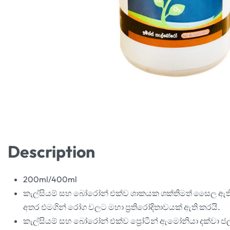
Description
200ml/400ml
කැල්සියම් සහ බෝරෝන් එක්ව ශාකයක ශක්තිමත් සෛල ඇ
අතර එමගින් රෝග වලට මහා ප්‍රතිරෝදිතාවයක් ඇති කරයි.
කැල්සියම් සහ බෝරෝන් එක්ව ප්‍රෝටීන් ඇමෝනියා දක්වා ජ