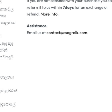
If you are not satisfied with your purchase you c
්
return it to us within
7days
for an exchange or
් ශාක වල
refund.
More info
.
ීපනය
ිම පාලනය
Assistance
Email us at
contact@csagrolk.com
.
 ඇද කුද
රෝන්
විසඳුම්
ීම පාලනය
 ඉහළ බරක්
වෙළඳපොලේ