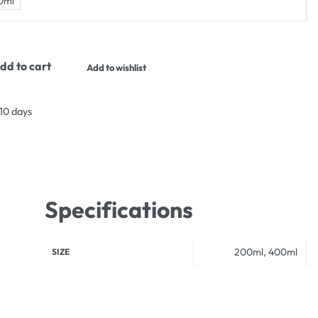
0ml
dd to cart
Add to wishlist
 10 days
Specifications
200ml, 400ml
SIZE