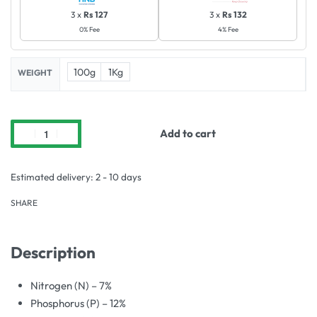
3 x
Rs 127
3 x
Rs 132
0% Fee
4% Fee
100g
1Kg
WEIGHT
Add to cart
Estimated delivery:
2 - 10 days
SHARE
Description
Nitrogen (N) – 7%
Phosphorus (P) – 12%