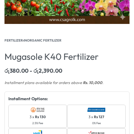
FERTILIZER
›
INORGANIC FERTILIZER
Mugasole K40 Fertilizer
රු
380.00
රු
2,390.00
Installment plans available for orders above
Rs. 10,000
.
Installment Options:
3 x
Rs 130
3 x
Rs 127
2.5% Fee
0% Fee