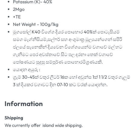
Potassium (K)- 40%
2Mgo
+TE
Net Weight – 100g/1kg
මූගසෝල් K40 විශේශ දියර පොහොර 40%ක් පොටෑසියම්
සමග මැග්නීසියම්,සල්ෆර් සහ අංශුමාත්‍ර මූල්‍යයන්ගෙන් සපිරි
ජලයේ සැනෙකින් දියවෙන විශේශයෙන්ම වගාවේ මල් හට
ගැනීමට පෙර අවස්තාවේ සිට පල දරනා තෙක් වගාවේ
පෝෂණයට සුදුසු සම්පූර්ණ පොහොරමිශ්‍රණයකි.
යොදන අයුරු :
ග්‍රැම් 30-45ක් වතුර ලීටර් 16ක හෝ අවුන්ස 1ක් 1 1/2 වතුර ගැලුම්
3 ක් දියකර වගාවට දින 07-10 කට වරක් යොදන්න.
Information
Shipping
We currently offer island wide shipping.