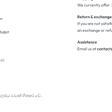
We currently offer 
Return & exchange
on
If you are not satis
an exchange or ref
 habit
Assistance
Email us at
contact
පමණ
ලගුණය වඩාත් හිතකර වේ.