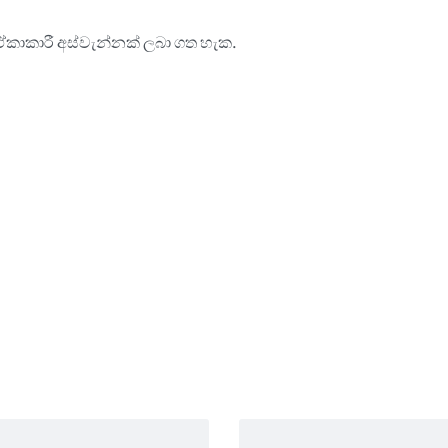
ාකාරී අස්වැන්නක් ලබා ගත හැක.