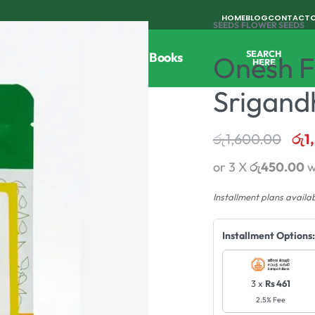
HOME
BLOG
CONTACT
SEEDS
›
FLOWER SEEDS
SEARCH
Tools
Horticulture
Agri Books
Onesh F
HERE
Srigand
රු
1,600.00
රු
1
or 3 X
රු450.00
w
Installment plans availa
Installment Options:
3 x
Rs 461
2.5% Fee