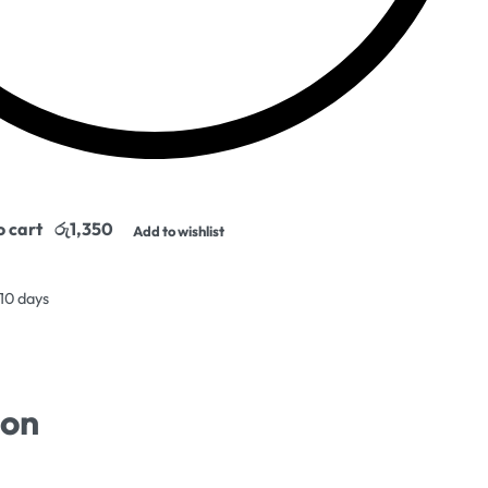
o cart
Add to wishlist
 10 days
ion