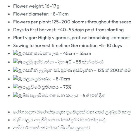
Flower weight: 16–17 g
Flower diameter: ~8–11 cm
Flowers per plant: 125–200 blooms throughout the seas
Days to first harvest: ~40–55 days post‐transplanting
Plant vigor: Highly vigorous, profuse branching, compact
Sowing to harvest timeline: Germination ~5–10 days
ගසක සාමාන්
ය උස – 45cm – 55cm
පළමු අස්වැන්න – දින 40 – 55 කින් පමණ
ගසකින් ලැබැන සම්පූර්ණ අස්වැන්න – 125 ක් 200ක් 
මලක ප්
රමාණය – 8-11cm
පැළවීමේ ප්
රතිශතය – 75%
බීජ පැළවීමට ගත වන කාලය – 5ත් 10ත් දින
රෝග සදහා ඔරොත්තු දෙන ප්
රබේදයක් වන අතර උණුසුම් කා
වැසි වලට අතු බීදීයාම තරමක් දුරට ඔරොත්තු දේ.
අනිවාර්යෙන් තවන් කර සිටවිය යුතු වේ.