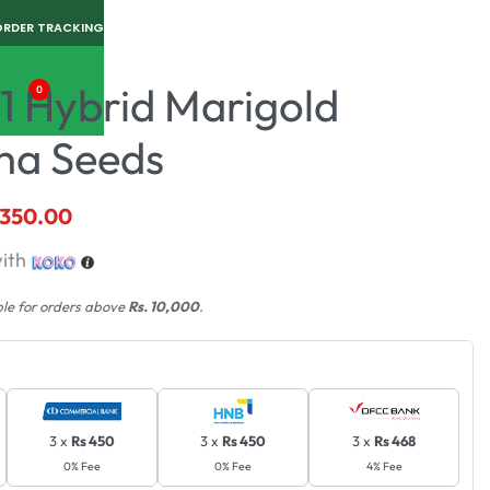
ORDER TRACKING
1 Hybrid Marigold
0
ha Seeds
,350.00
ith
ble for orders above
Rs. 10,000
.
3 x
Rs 450
3 x
Rs 450
3 x
Rs 468
0% Fee
0% Fee
4% Fee