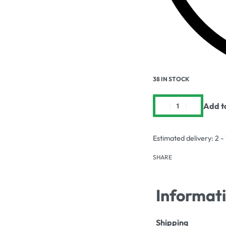
38 IN STOCK
Add t
Estimated delivery:
2 -
SHARE
Informat
Shipping