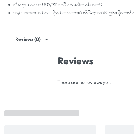
ඒ සදහා තවාන් 50/72 තැටි වඩාත් යෝග්
ය වේ.
කැට පොහොර සහ දියර පොහොර නිසිආකාරව ලබා දීමෙන් ඒක
Reviews (0)
Reviews
There are no reviews yet.