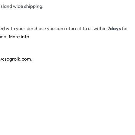
island wide shipping.
fied with your purchase you can return it to us within
7days
for
und.
More info
.
@csagrolk.com
.