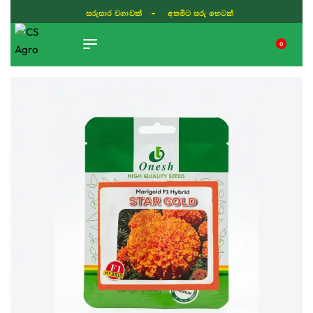
සරුසාර වගාවක් - අතමිට සරු හෙටක්
0
TIKTOK