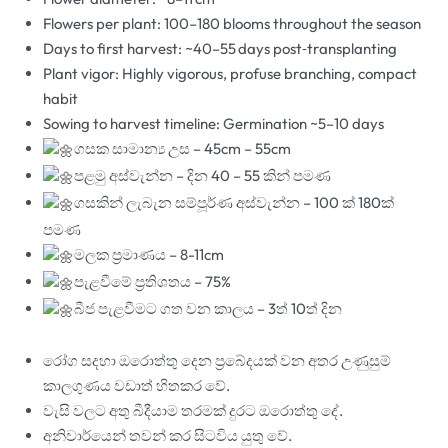
Flowers per plant: 100–180 blooms throughout the season
Days to first harvest: ~40–55 days post‐transplanting
Plant vigor: Highly vigorous, profuse branching, compact
habit
Sowing to harvest timeline: Germination ~5–10 days
ගසක සාමාන්
ය උස – 45cm – 55cm
පළමු අස්වැන්න – දින 40 – 55 කින් පමණ
ගසකින් ලැබැන සම්පූර්ණ අස්වැන්න – 100 ක් 180ක්
පමණ
මලක ප්
රමාණය – 8-11cm
පැළවීමේ ප්
රතිශතය – 75%
බීජ පැළවීමට ගත වන කාලය – 3ත් 10ත් දින
රෝග සදහා ඔරොත්තු දෙන ප්
රබේදයක් වන අතර උණුසුම්
කාලගුණය වඩාත් හිතකර වේ.
වැසි වලට අතු බීදීයාම තරමක් දුරට ඔරොත්තු දේ.
අනිවාර්යෙන් තවන් කර සිටවිය යුතු වේ.