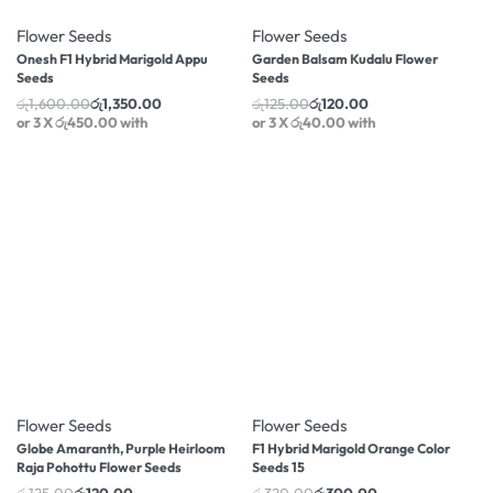
Flower Seeds
Flower Seeds
Onesh F1 Hybrid Marigold Appu
Garden Balsam Kudalu Flower
Seeds
Seeds
රු
1,600.00
රු
1,350.00
රු
125.00
රු
120.00
or 3 X
රු450.00
with
or 3 X
රු40.00
with
-4% OFF
-6% OFF
Flower Seeds
Flower Seeds
Globe Amaranth, Purple Heirloom
F1 Hybrid Marigold Orange Color
Raja Pohottu Flower Seeds
Seeds 15
රු
125.00
රු
120.00
රු
320.00
රු
300.00