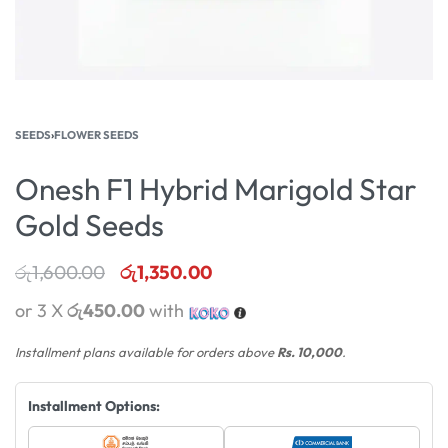
SEEDS
›
FLOWER SEEDS
Onesh F1 Hybrid Marigold Star
Gold Seeds
රු
1,600.00
රු
1,350.00
or 3 X
රු450.00
with
Installment plans available for orders above
Rs. 10,000
.
Installment Options: