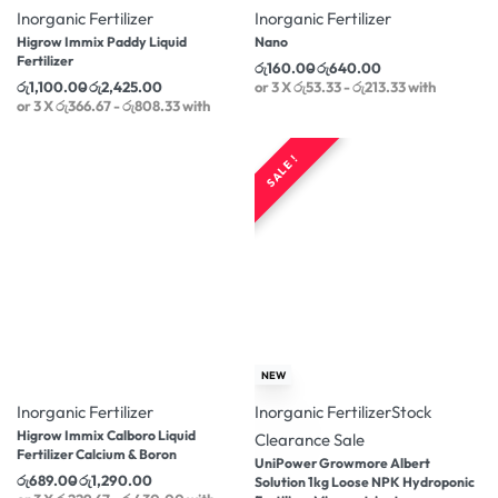
Inorganic Fertilizer
Inorganic Fertilizer
Higrow Immix Paddy Liquid
Nano
Fertilizer
රු
160.00
රු
640.00
රු
1,100.00
රු
2,425.00
or 3 X
රු53.33 - රු213.33
with
or 3 X
රු366.67 - රු808.33
with
SALE !
-11% OFF
-14% OFF
NEW
Inorganic Fertilizer
Inorganic Fertilizer
Stock
Higrow Immix Calboro Liquid
Clearance Sale
Fertilizer Calcium & Boron
UniPower Growmore Albert
රු
689.00
රු
1,290.00
Solution 1kg Loose NPK Hydroponic