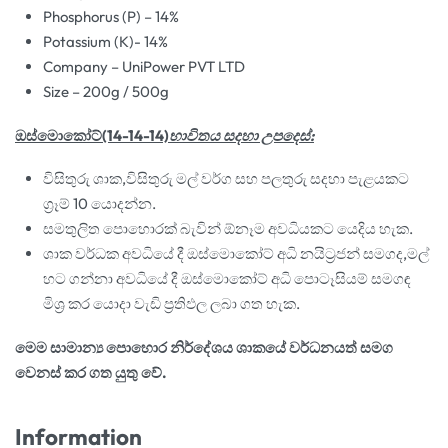
Phosphorus (P) – 14%
Potassium (K)- 14%
Company – UniPower PVT LTD
Size – 200g / 500g
ඔස්මොකෝට්(14-14-14)
භාවිතය සදහා උපදෙස්:
විසිතුරු ශාක,විසිතුරු මල් වර්ග සහ පලතුරු සදහා පැළයකට
ග්‍රෑම් 10 යොදන්න.
සමතුලිත පොහොරක් බැවින් ඕනෑම අවධියකට යෙදිය හැක.
ශාක වර්ධක අවධියේ දී ඔස්මොකෝට් අධි නයිට්‍රජන් සමගද,මල්
හට ගන්නා අවධියේ දී ඔස්මොකෝට් අධි පොටෑසියම් සමගඳ
මිශ්‍ර කර යොදා වැඩි ප්‍රතිඵල ලබා ගත හැක.
මෙම සාමාන්‍ය පොහොර නිර්දේශය ශාකයේ වර්ධනයත් සමග
වෙනස් කර ගත යුතු වේ.
Information