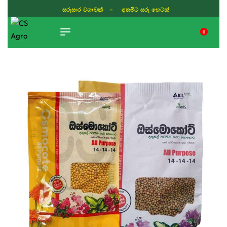
සරුසාර වගාවක් - අතමිට සරු හෙටක්
0
TIKTOK