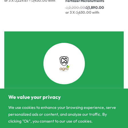
or 3 X
රු229.67 - රු430.00
with
Fertilizer Micronutrients
රු
2,200.00
රු
1,890.00
or 3 X
රු630.00
with
We value your privacy
303/3,Pelanwattha,
Pannipitiya
We use cookies to enhance your browsing experience, serve
personalized ads or content, and analyze our traffic. By
contact@csagrolk.com
clicking "Ok", you consent to our use of cookies.
011 2 841 996