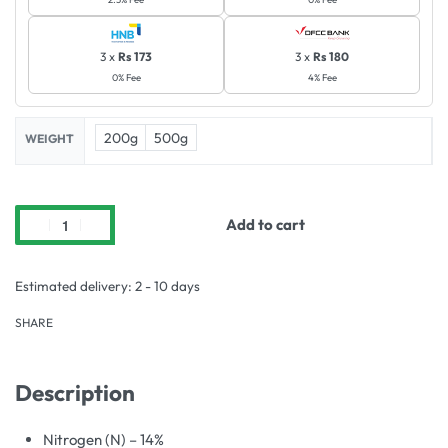
3 x
Rs 173
3 x
Rs 180
0% Fee
4% Fee
200g
500g
WEIGHT
Add to cart
Estimated delivery:
2 - 10 days
SHARE
Description
Nitrogen (N) – 14%