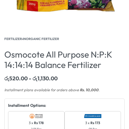
FERTILIZER
›
INORGANIC FERTILIZER
Osmocote All Purpose N:P:K
14:14:14 Balance Fertilizer
රු
520.00
රු
1,130.00
Installment plans available for orders above
Rs. 10,000
.
Installment Options:
3 x
Rs 178
3 x
Rs 173
2.5% Fee
0% Fee