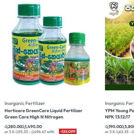
Inorganic Fertilizer
Inorganic Fert
Horticare GreenCare Liquid Fertilizer
YPM Young Pal
Green Care High N Nitrogen
NPK 13:12:17
රු
280.00
රු
1,490.00
රු
190.00
රු
3,80
or 3 X
රු93.33 - රු496.67
with
-12% OFF
or 3 X
රු63.33 - ර