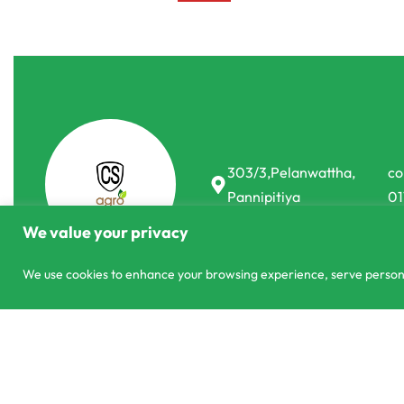
303/3,Pelanwattha,
co
Pannipitiya
01
We value your privacy
We use cookies to enhance your browsing experience, serve personali
© CS Agro 2026. All rights reserved.
Urea Fertilizer 46% Nitrogen