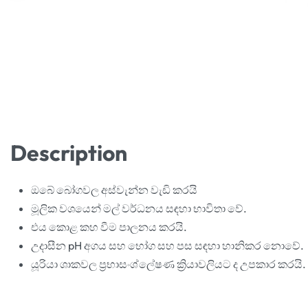
Description
ඔබේ බෝගවල අස්වැන්න වැඩි කරයි
මූලික වශයෙන් මල් වර්ධනය සඳහා භාවිතා වේ.
එය කොළ කහ වීම පාලනය කරයි.
උදාසීන pH අගය සහ භෝග සහ පස සඳහා හානිකර නොවේ.
යූරියා ශාකවල ප්‍රභාසංශ්ලේෂණ ක්‍රියාවලියට ද උපකාර කරයි.