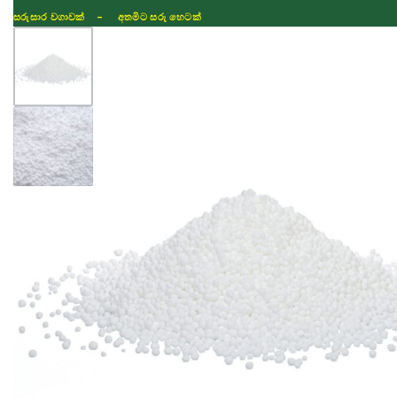
සරුසාර වගාවක් - අතමිට සරු හෙටක්
Shop
Fertilizer
Seeds
TIKTOK