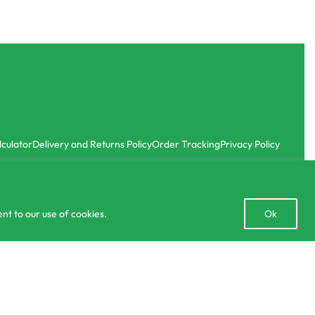
lculator
Delivery and Returns Policy
Order Tracking
Privacy Policy
Open
nt to our use of cookies.
Ok
chaty
රු
180.00
රු
1,450.00
SELECT OPTIONS