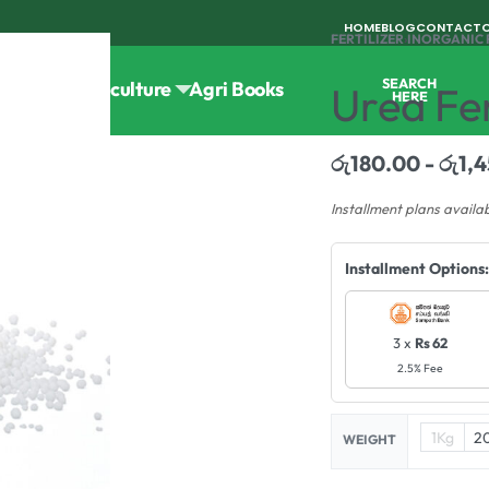
HOME
BLOG
CONTACT
FERTILIZER
›
INORGANIC 
SEARCH
Tools
Horticulture
Agri Books
Urea Fer
HERE
රු
180.00
රු
1,
Installment plans availa
Installment Options:
3 x
Rs 62
2.5% Fee
1Kg
2
WEIGHT