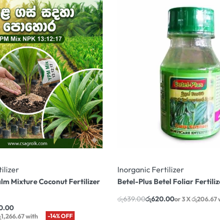
ilizer
Inorganic Fertilizer
m Mixture Coconut Fertilizer
Betel-Plus Betel Foliar Fertiliz
රු
639.00
රු
620.00
or 3 X
රු206.67
0.00
ු1,266.67
with
-14% OFF