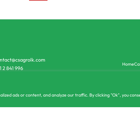
ntact@csagrolk.com
Home
Ca
1 2 841 996
zed ads or content, and analyze our traffic. By clicking "Ok", you conse