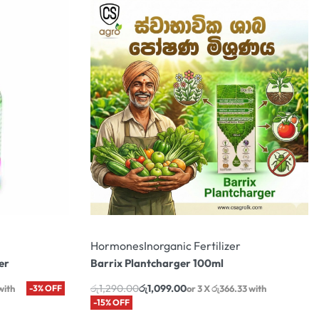
Hormones
Inorganic Fertilizer
er
Barrix Plantcharger 100ml
රු
1,290.00
රු
1,099.00
with
-3% OFF
or 3 X
රු366.33
with
-15% OFF