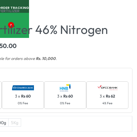
ORDER TRACKING
FERTILIZER
tilizer 46% Nitrogen
0
450.00
ble for orders above
Rs. 10,000
.
3 x
Rs 60
3 x
Rs 60
3 x
Rs 62
0% Fee
0% Fee
4% Fee
00g
5Kg