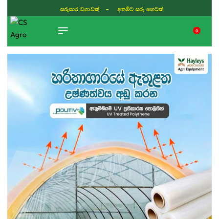
සරුසාර වගාවක් - අතමිට සරු හෙටක්
0
TIKTOK