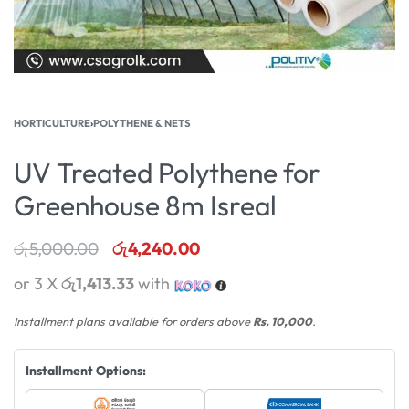
HORTICULTURE
›
POLYTHENE & NETS
UV Treated Polythene for
Greenhouse 8m Isreal
රු
5,000.00
රු
4,240.00
or 3 X
රු1,413.33
with
Installment plans available for orders above
Rs. 10,000
.
Installment Options: