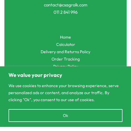
contact@csagrolk.com
011 2 841 996
Home
Calculator
Delivery and Returns Policy
Order Tracking
Privacy Policy
We value your privacy
We use cookies to enhance your browsing experience, serve
personalized ads or content, and analyze our traffic. By
© CS Agro 2026. All rights reserved.
clicking "Ok", you consent to our use of cookies.
Open
Ok
chaty