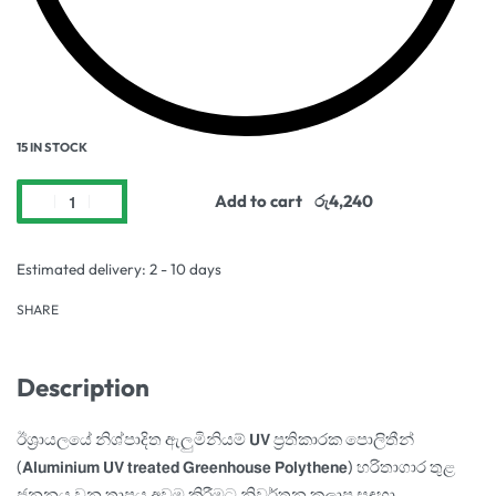
15 IN STOCK
Add to cart
Estimated delivery:
2 - 10 days
SHARE
Description
ඊශ්
රායලයේ නිශ්පාදිත ඇලුමිනියම් 𝗨𝗩 ප්
රතිකාරක පොලිතීන්
(𝗔𝗹𝘂𝗺𝗶𝗻𝗶𝘂𝗺 𝗨𝗩 𝘁𝗿𝗲𝗮𝘁𝗲𝗱 𝗚𝗿𝗲𝗲𝗻𝗵𝗼𝘂𝘀𝗲 𝗣𝗼𝗹𝘆𝘁𝗵𝗲𝗻𝗲) හරිතාගාර තුළ
ජනනය වන තාපය අවම කිරීමට නිවර්තන කලාප සඳහා