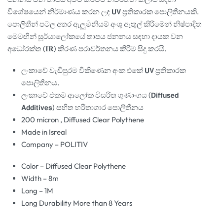
විශේෂයෙන් නිර්මාණය කරන ලද 𝗨𝗩 ප්
රතිකාරක පොලිතීනයකි.
පොලිතීන් පටල අතර ඇලුමිනියම් අංශු ඇතුල් කිරීමෙන් නිෂ්පාදිත
මෙමඟින් සූර්යාලෝකයේ තාපය ජනනය සඳහා දායක වන
අධෝරක්ත (𝐈𝐑) කිරණ පරාවර්තනය කිරීම සිදු කරයි.
ලංකාවේ වැඩිපුරම විකිණෙන අංක එකේ 𝗨𝗩 ප්
රතිකාරක
පොලිතීනය.
ලංකාවේ එකම ආලෝක විසරිත ගුණාංගය (𝗗𝗶𝗳𝗳𝘂𝘀𝗲𝗱
𝗔𝗱𝗱𝗶𝘁𝗶𝘃𝗲𝘀) සහිත හරිතාගාර පොලිතීනය
200 micron , Diffused Clear Polythene
Made in Isreal
Company – POLITIV
Color – Diffused Clear Polythene
Width – 8m
Long – 1M
Long Durability More than 8 Years