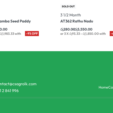
SOLD OUT
3 1/2 Month
Samba Seed Paddy
AT362 Rathu Nadu
0.00
රු
280.00
රු
5,550.00
රු1,983.33
with
-9% OFF
or 3 X
රු93.33 - රු1,850.00
with
-
ntact@csagrolk.com
Home
Ca
1 2 841 996