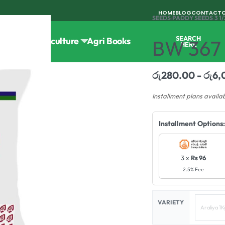
HOME
BLOG
CONTACT
SEEDS
›
PADDY SEEDS
›
3 1
SEARCH
Tools
Horticulture
Agri Books
BW 367
HERE
රු
280.00
රු
6,
Installment plans availa
Installment Options:
3 x
Rs 96
2.5% Fee
VARIETY
Araliya 1K