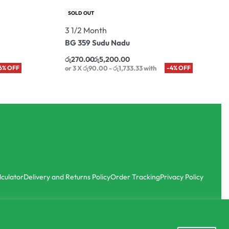
SOLD OUT
3 1/2 Month
BG 359 Sudu Nadu
රු
270.00
රු
5,200.00
6% OFF
or 3 X
රු90.00 - රු1,733.33
with
-4% OFF
lculator
Delivery and Returns Policy
Order Tracking
Privacy Policy