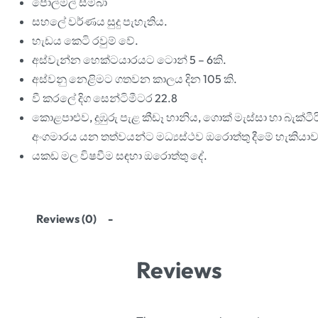
පොල්මල් සම්බා
සහලේ වර්ණය සුදු පැහැතිය.
හැඩය කෙටි රවුම් වේ.
අස්වැන්න හෙක්ටයාරයට ටොන් 5 – 6කි.
අස්වනු නෙළිමට ගතවන කාලය දින 105 කි.
වී කරලේ දිග සෙන්ටිමීටර 22.8
කොළපාළුව, දුඹුරු පැළ කීඩෑ හානිය, ගොක් මැස්සා හා බැක්ටීර
අංගමාරය යන තත්වයන්ට මධ්‍යස්ථව ඔරොත්තු දීමේ හැකියාව
යකඩ මල විෂවීම සඳහා ඔරොත්තු දේ.
Reviews (0)
Reviews