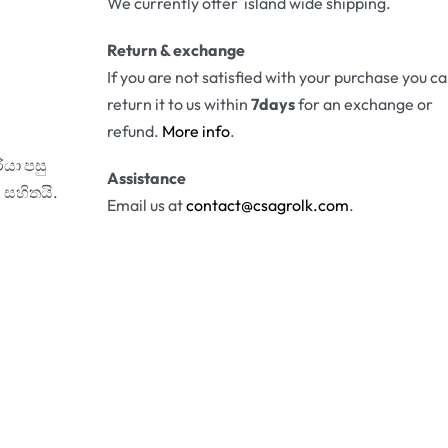
We currently offer island wide shipping.
Return & exchange
If you are not satisfied with your purchase you c
return it to us within
7days
for an exchange or
refund.
More info
.
ියා පසු
Assistance
 සහිතයි.
Email us at
contact@csagrolk.com
.