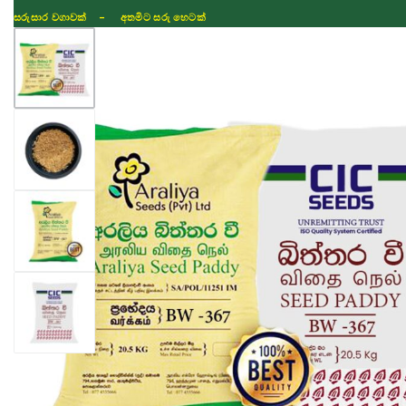
සරුසාර වගාවක් - අතමිට සරු හෙටක්
Shop
Fertilizer
Seeds
TIKTOK