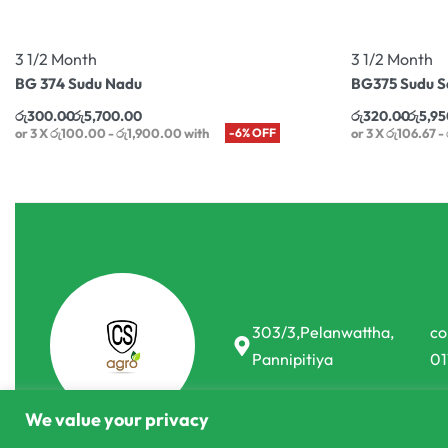
3 1/2 Month
3 1/2 Month
BG 374 Sudu Nadu
BG375 Sudu 
රු
300.00
රු
5,700.00
රු
320.00
රු
5,95
or 3 X
රු100.00 - රු1,900.00
with
-6% OFF
or 3 X
රු106.67 - 
303/3,Pelanwattha,
co
Pannipitiya
01
We value your privacy