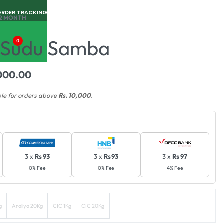
ORDER TRACKING
/2 MONTH
 Sudu Samba
0
000.00
ble for orders above
Rs. 10,000
.
3 x
Rs 93
3 x
Rs 93
3 x
Rs 97
0% Fee
0% Fee
4% Fee
g
Araliya 20Kg
CIC 1Kg
CIC 20Kg