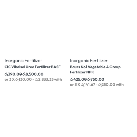
-13% OFF
-14% OFF
Inorganic Fertilizer
Inorganic Fertilizer
CIC Vibelsol Urea Fertilizer BASF
Baurs No1 Vegetable A Group
Fertilizer NPK
රු
390.00
රු
8,500.00
or 3 X
රු130.00 - රු2,833.33
with
රු
425.00
රු
750.00
or 3 X
රු141.67 - රු250.00
with