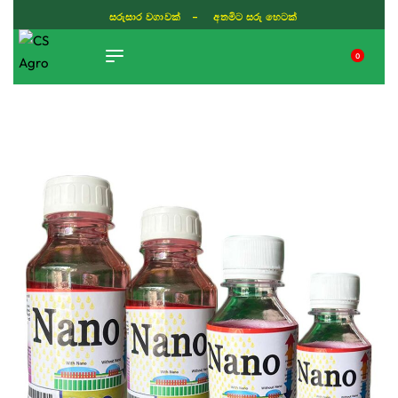
සරුසාර වගාවක් - අතමිට සරු හෙටක්
0
TIKTOK