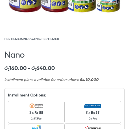
FERTILIZER
›
INORGANIC FERTILIZER
Nano
රු
160.00
රු
640.00
Installment plans available for orders above
Rs. 10,000
.
Installment Options:
3 x
Rs 55
3 x
Rs 53
2.5% Fee
0% Fee