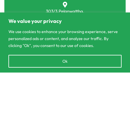
303/3,Pelanwattha,
Pannipitiya
We value your privacy
contact@csagrolk.com
We use cookies to enhance your browsing experience, serve
personalized ads or content, and analyze our traffic. By
011 2 841 996
clicking "Ok", you consent to our use of cookies.
Open
Ok
Home
chaty
Calculator
Delivery and Returns Policy
SELECT OPTIONS
From
රු
160.00
Order Tracking
Privacy Policy
© CS Agro 2026. All rights reserved.