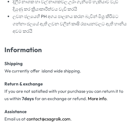
දිලීර නාශක හා වල් නාශකවල උරා ගැනීමේ හැකියාව වැඩි
දියුණු කර ක්‍රියාකාරීත්වය වැඩි කරයි
ලවන ජලයෙහි PH අගය පාලනය කරන බැවින් මිශ්‍ර කිරීමට
ගන්නා ජලයේ ඇති ලවන වලින් කෘෂි රසායනවලට ඇති හානිය
අවම කරයි
Information
Shipping
We currently offer island wide shipping.
Return & exchange
If you are not satisfied with your purchase you can return it to
us within
7days
for an exchange or refund.
More info
.
Assistance
Email us at
contact@csagrolk.com
.