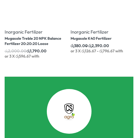
-11% OFF
-11% OFF
Inorganic Fertilizer
Inorganic Fertilizer
Mugasole Treble 20 NPK Balance
Mugasole K40 Fertilizer
Fertilizer 20:20:20 Loose
රු
380.00
රු
2,390.00
රු
2,000.00
රු
1,790.00
or 3 X
රු126.67 - රු796.67
with
or 3 X
රු596.67
with