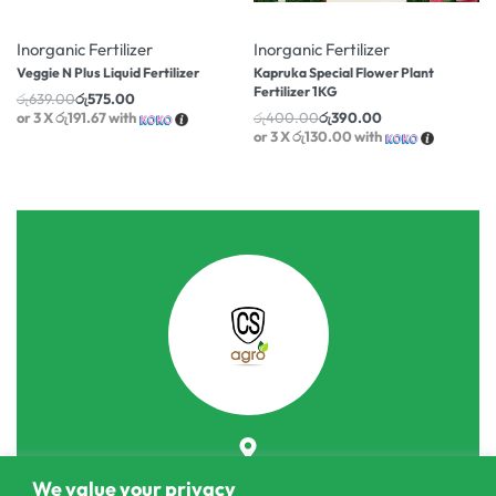
-10% OFF
-3% OFF
Inorganic Fertilizer
Inorganic Fertilizer
Veggie N Plus Liquid Fertilizer
Kapruka Special Flower Plant
Fertilizer 1KG
රු
639.00
රු
575.00
or 3 X
රු191.67
with
රු
400.00
රු
390.00
or 3 X
රු130.00
with
303/3,Pelanwattha,
We value your privacy