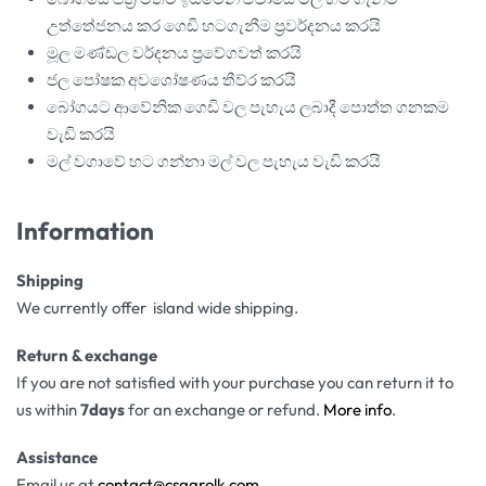
උත්තේජනය කර ගෙඩි හටගැනීම ප්‍රවර්දනය කරයි
මූල මණ්ඩල වර්දනය ප්‍රවේගවත් කරයි
ජල පෝෂක අවශෝෂණය තීව්ර කරයි
බෝගයට ආවේනික ගෙඩි වල පැහැය ලබාදී පොත්ත ගනකම
වැඩි කරයි
මල් වගාවේ හට ගන්නා මල් වල පැහැය වැඩි කරයි
Information
Shipping
We currently offer island wide shipping.
Return & exchange
If you are not satisfied with your purchase you can return it to
us within
7days
for an exchange or refund.
More info
.
Assistance
Email us at
contact@csagrolk.com
.