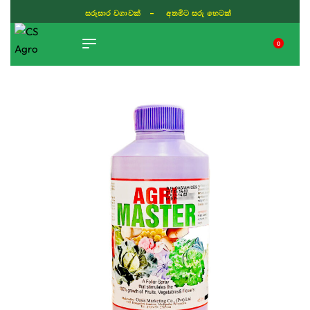
සරුසාර වගාවක් - අතමිට සරු හෙටක්
0
TIKTOK