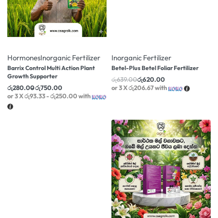
-20% OFF
-3% OFF
Hormones
Inorganic Fertilizer
Inorganic Fertilizer
Barrix Control Multi Action Plant
Betel-Plus Betel Foliar Fertilizer
Growth Supporter
රු
639.00
රු
620.00
රු
280.00
රු
750.00
or 3 X
රු206.67
with
or 3 X
රු93.33 - රු250.00
with