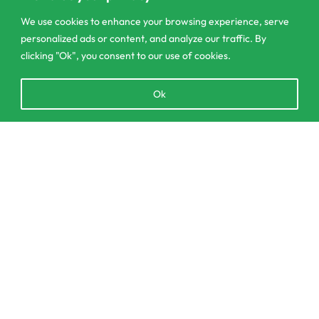
Pannipitiya
We use cookies to enhance your browsing experience, serve
contact@csagrolk.com
personalized ads or content, and analyze our traffic. By
011 2 841 996
clicking "Ok", you consent to our use of cookies.
Open
Ok
chaty
Home
Calculator
Add to cart
Delivery and Returns Policy
Order Tracking
Privacy Policy
© CS Agro 2026. All rights reserved.