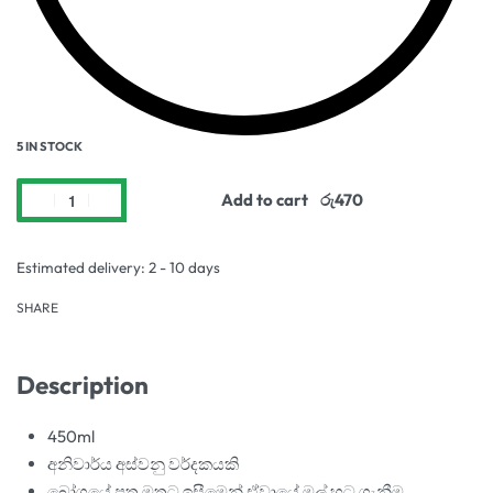
5 IN STOCK
Add to cart
Estimated delivery:
2 - 10 days
SHARE
Description
450ml
අනිවාර්ය අස්වනු වර්දකයකි
බෝගයේ පත්‍ර මතට ඉසීමෙන් ඒවායේ මල් හට ගැනීම